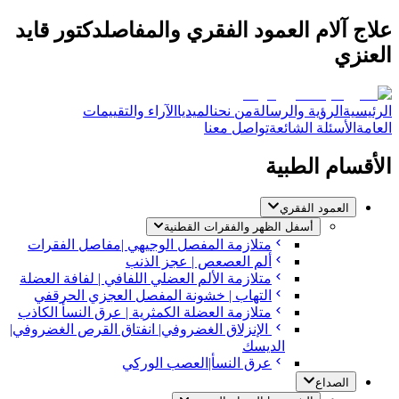
علاج آلام العمود الفقري والمفاصل
دكتور قايد
العنزي
الرئيسية
الرؤية والرسالة
من نحن
الميديا
الآراء والتقييمات
العامة
الأسئلة الشائعة
تواصل معنا
الأقسام الطبية
العمود الفقري
أسفل الظهر والفقرات القطنية
متلازمة المفصل الوجيهي |مفاصل الفقرات
ألم العصعص | عجز الذنب
متلازمة الألم العضلي اللفافي | لفافة العضلة
التهاب | خشونة المفصل العجزي الحرقفي
متلازمة العضلة الكمثرية | عرق النسأ الكاذب
الإنزلاق الغضروفي| انفتاق القرص الغضروفي|
الديسك
عرق النسأ|العصب الوركي
الصداع