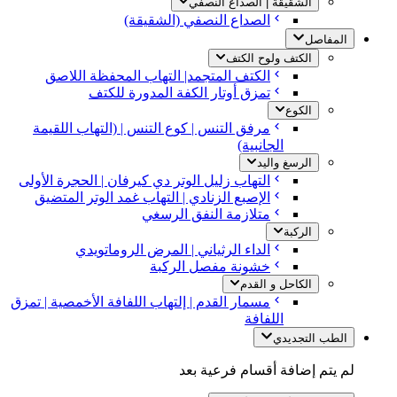
الشقيقة | الصداع النصفي
الصداع النصفي (الشقيقة)
المفاصل
الكتف ولوح الكتف
الكتف المتجمد| التهاب المحفظة اللاصق
تمزق أوتار الكفة المدورة للكتف
الكوع
مرفق التنس | كوع التنس | (التهاب اللقيمة
الجانبية)
الرسغ واليد
التهاب زليل الوتر دي كيرفان | الحجرة الأولى
الإصبع الزنادي | التهاب غمد الوتر المتضيق
متلازمة النفق الرسغي
الركبة
الداء الرثياني | المرض الروماتويدي
خشونة مفصل الركبة
الكاحل و القدم
مسمار القدم | إلتهاب اللفافة الأخمصية | تمزق
اللفافة
الطب التجديدي
لم يتم إضافة أقسام فرعية بعد