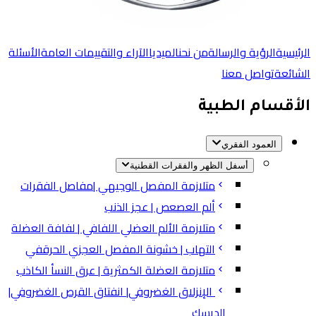
الرئيسية
الرؤية والرسالة
من نحن
الميديا
الآراء والتقييمات العامة
الأسئلة
الشائعة
تواصل معنا
الأقسام الطبية
العمود الفقري
أسفل الظهر والفقرات القطنية
متلازمة المفصل الوجيهي |مفاصل الفقرات
ألم العصعص | عجز الذنب
متلازمة الألم العضلي اللفافي | لفافة العضلة
التهاب | خشونة المفصل العجزي الحرقفي
متلازمة العضلة الكمثرية | عرق النسأ الكاذب
الإنزلاق الغضروفي| انفتاق القرص الغضروفي|
الديسك