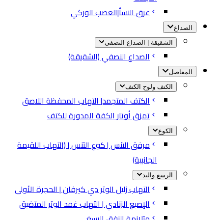
عرق النسأ|العصب الوركي
الصداع
الشقيقة | الصداع النصفي
الصداع النصفي (الشقيقة)
المفاصل
الكتف ولوح الكتف
الكتف المتجمد| التهاب المحفظة اللاصق
تمزق أوتار الكفة المدورة للكتف
الكوع
مرفق التنس | كوع التنس | (التهاب اللقيمة
الجانبية)
الرسغ واليد
التهاب زليل الوتر دي كيرفان | الحجرة الأولى
الإصبع الزنادي | التهاب غمد الوتر المتضيق
متلازمة النفق الرسغي